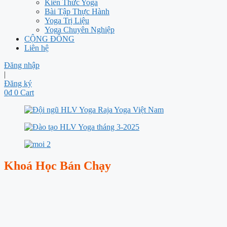
Kiến Thức Yoga
Bài Tập Thực Hành
Yoga Trị Liệu
Yoga Chuyên Nghiệp
CỘNG ĐỒNG
Liên hệ
Đăng nhập
|
Đăng ký
0
₫
0
Cart
Khoá Học Bán Chạy