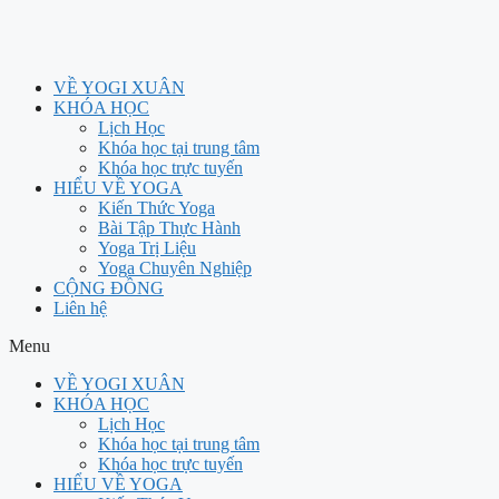
VỀ YOGI XUÂN
KHÓA HỌC
Lịch Học
Khóa học tại trung tâm
Khóa học trực tuyến
HIỂU VỀ YOGA
Kiến Thức Yoga
Bài Tập Thực Hành
Yoga Trị Liệu
Yoga Chuyên Nghiệp
CỘNG ĐỒNG
Liên hệ
Menu
VỀ YOGI XUÂN
KHÓA HỌC
Lịch Học
Khóa học tại trung tâm
Khóa học trực tuyến
HIỂU VỀ YOGA