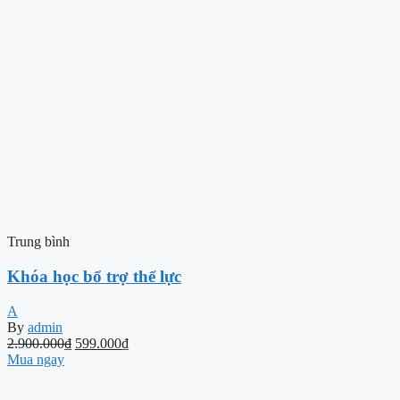
Trung bình
Khóa học bổ trợ thể lực
A
By
admin
2.900.000
₫
599.000
₫
Mua ngay