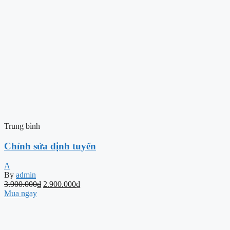
Trung bình
Chỉnh sửa định tuyến
A
By
admin
3.900.000
₫
2.900.000
₫
Mua ngay